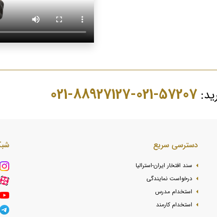
57207-021-88927127-021
رید:
دسترسی سریع
شبک
سند افتخار ایران-استرالیا
درخواست نمایندگی
استخدام مدرس
استخدام کارمند