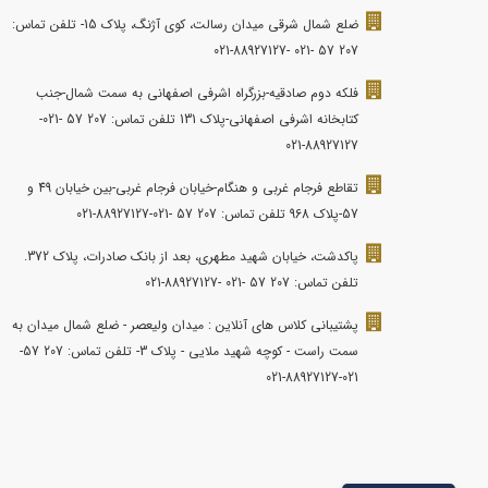
ضلع شمال شرقی میدان رسالت، کوی آژنگ، پلاک 15- تلفن تماس:
207 57 -021 -88927127-021
فلکه دوم صادقیه-بزرگراه اشرفی اصفهانی به سمت شمال-جنب
کتابخانه اشرفی اصفهانی-پلاک 131 تلفن تماس: 207 57 -021-
88927127-021
تقاطع فرجام غربی و هنگام-خیابان فرجام غربی-بین خیابان 49 و
57-پلاک 968 تلفن تماس: 207 57 -021-88927127-021
پاکدشت، خیابان شهید مطهری، بعد از بانک صادرات، پلاک 372.
تلفن تماس: 207 57 -021 -88927127-021
پشتیبانی کلاس های آنلاین : میدان ولیعصر - ضلع شمال میدان به
سمت راست - کوچه شهید ملایی - پلاک 3- تلفن تماس: 207 57-
021-88927127-021