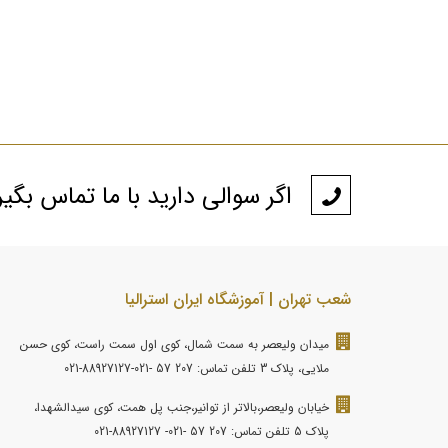
اگر سوالی دارید با ما تماس بگی
شعب تهران | آموزشگاه ایران استرالیا
میدان ولیعصر به سمت شمال، کوی اول سمت راست، کوی حسن
ملایی، پلاک 3 تلفن تماس: 207 57 -021-88927127-021
خیابان ولیعصر،بالاتر از توانیر،جنب پل همت، کوی سیدالشهدا،
پلاک 5 تلفن تماس: 207 57 -021- 88927127-021