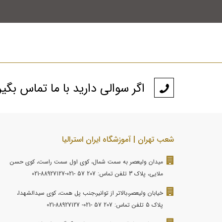
اگر سوالی دارید با ما تماس بگی
شعب تهران | آموزشگاه ایران استرالیا
میدان ولیعصر به سمت شمال، کوی اول سمت راست، کوی حسن
ملایی، پلاک 3 تلفن تماس: 207 57 -021-88927127-021
خیابان ولیعصر،بالاتر از توانیر،جنب پل همت، کوی سیدالشهدا،
پلاک 5 تلفن تماس: 207 57 -021- 88927127-021