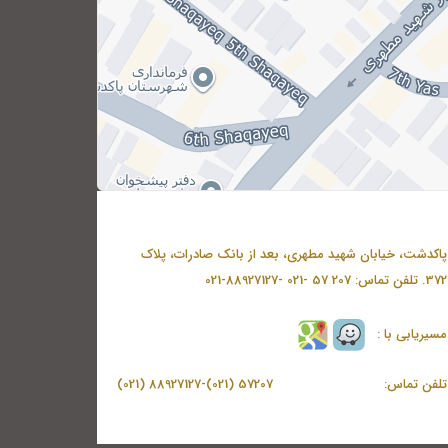
پاکدشت، خیابان شهید مطهری، بعد از بانک صادرات، پلاک
372. تلفن تماس: 207 57 -021 -88927127-021
مسیریابی با :
تلفن تماس:
57207 (021)-88927127 (021)