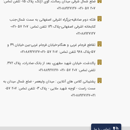
ضلع شمال شرقی میدان رسالت، کوی آژنگ، پلاک 15- تلفن تماس:
207 57 -021 -88927127-021
فلکه دوم صادقیه-بزرگراه اشرفی اصفهانی به سمت شمال-جنب
کتابخانه اشرفی اصفهانی-پلاک 131 تلفن تماس: 207 57 -021-
88927127-021
تقاطع فرجام غربی و هنگام-خیابان فرجام غربی-بین خیابان 49 و
57-پلاک 968 تلفن تماس: 207 57 -021-88927127-021
پاکدشت، خیابان شهید مطهری، بعد از بانک صادرات، پلاک 372.
تلفن تماس: 207 57 -021 -88927127-021
پشتیبانی کلاس های آنلاین : میدان ولیعصر - ضلع شمال میدان به
سمت راست - کوچه شهید ملایی - پلاک 3- تلفن تماس: 207 57-
021-88927127-021
تماس با ما