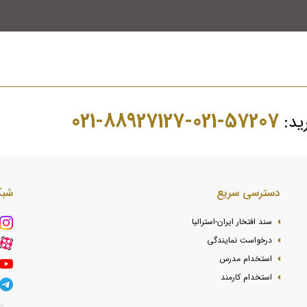
57207-021-88927127-021
رید:
دسترسی سریع
شبک
سند افتخار ایران-استرالیا
درخواست نمایندگی
استخدام مدرس
استخدام کارمند