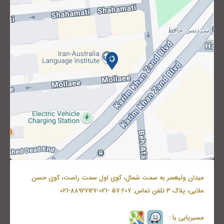
میدان ولیعصر به سمت شمال، کوی اول سمت راست، کوی حسن
ملایی، پلاک 3 تلفن تماس: 207 57 -021-88927127-021
مسیریابی با :