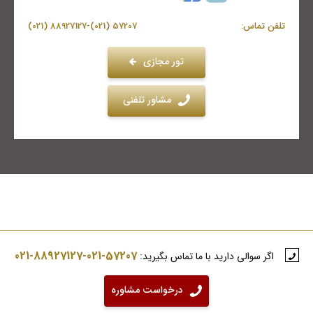
تلفن تماس:
57207 (021)-88927127 (021)
تور مجازی
مشاور تلفنی
57207-021-88927127-021
اگر سوالی دارید با ما تماس بگیرید:
درخواست مشاوره