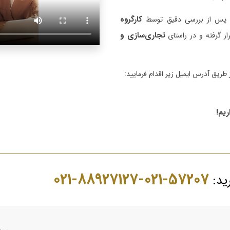
کارگروه
ا پس از بررسی دقیق توسط
تجاری‌سازی و
ر گرفته و در راستای
 طریق آدرس ایمیل زیر اقدام فرمایید:
ریم!
57207-021-88927127-021
رید: